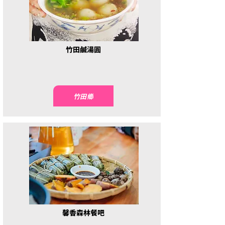
竹田鹹湯圓
竹田鄉
馨香森林餐吧