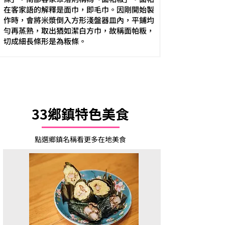
在客家語的解釋是面巾，即毛巾。因剛開始製
作時，會將米漿倒入方形淺盤器皿內，平鋪均
勻再蒸熟，取出猶如潔白方巾，故稱面帕粄，
切成細長條形是為粄條。
33鄉鎮特色美食
​點選鄉鎮名稱看更多在地美食