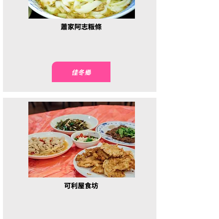
蕭家阿志粄條
佳冬鄉
可利屋食坊