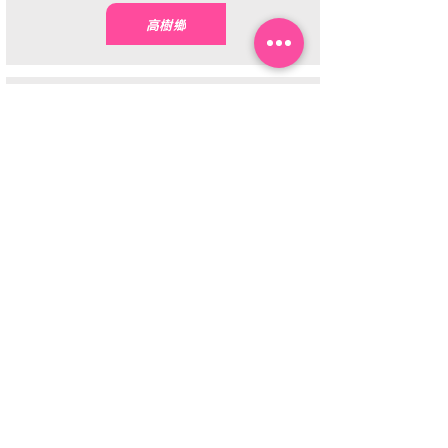
高樹鄉
屏東歸來肉圓
屏東市