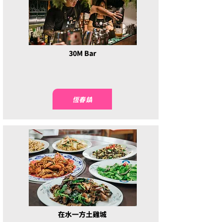
30M Bar
恆春鎮
在水一方土雞城