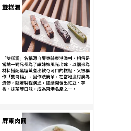
​雙糕潤
「雙糕潤」名稱源自屏東縣東港漁村，相傳是
當地一對兄長為了讓妹妹風光出嫁，以糯米為
材料搭配黑糖蒸煮出軟Ｑ可口的糕點，又被稱
作「雙哥輪」。因作法簡單，在當地漁村廣為
流傳，隨著製程演進，陸續開發出紅豆、芋
香、抹茶等口味，成為東港名產之一。
屏東肉圓