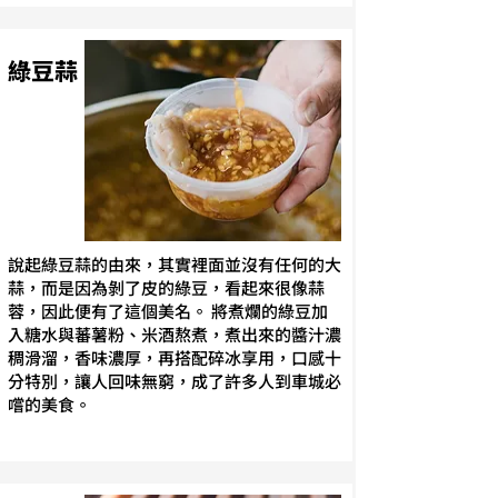
綠豆蒜
說起綠豆蒜的由來，其實裡面並沒有任何的大
蒜，而是因為剝了皮的綠豆，看起來很像蒜
蓉，因此便有了這個美名。 將煮爛的綠豆加
入糖水與蕃薯粉、米酒熬煮，煮出來的醬汁濃
稠滑溜，香味濃厚，再搭配碎冰享用，口感十
分特別，讓人回味無窮，成了許多人到車城必
嚐的美食。