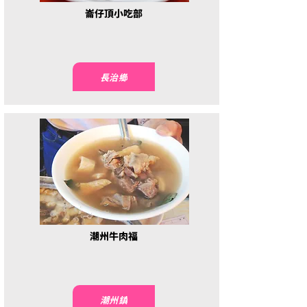
崙仔頂小吃部
長治鄉
潮州牛肉福
潮州鎮