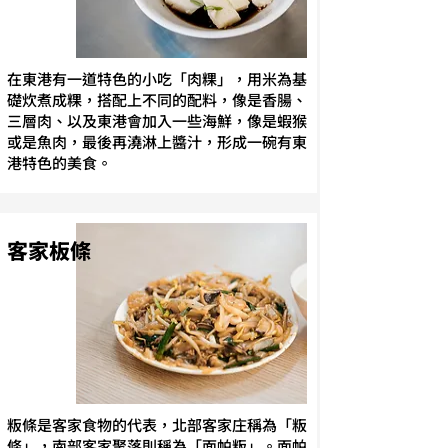
在東港有一道特色的小吃「肉粿」，用米為基
礎炊煮成粿，搭配上不同的配料，像是香腸、
三層肉、以及東港會加入一些海鮮，像是蝦猴
或是魚肉，最後再澆淋上醬汁，形成一碗有東
港特色的美食。
客家板條
粄條是客家食物的代表，北部客家庄稱為「粄
條」，南部客家聚落則稱為「面帕粄」。面帕