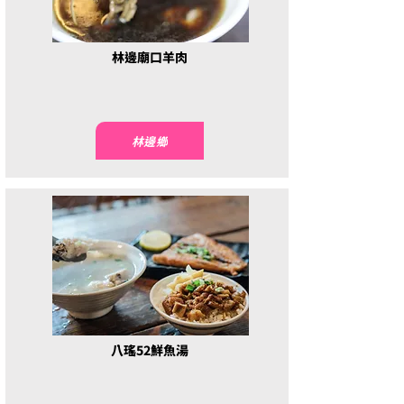
林邊廟口羊肉
林邊鄉
八瑤52鮮魚湯