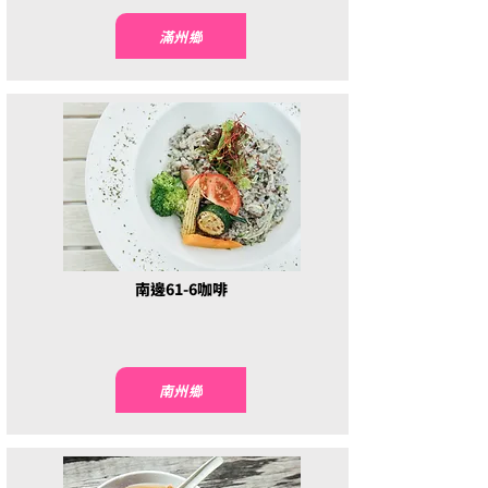
滿州鄉
南邊61-6咖啡
南州鄉