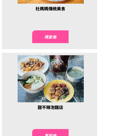
杜媽媽傳統美食
瑪家鄉
甜不辣泡麵店
萬巒鄉