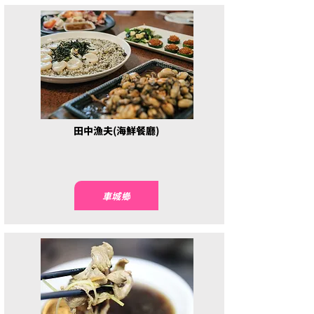
田中漁夫(海鮮餐廳)
車城鄉