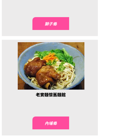
獅子鄉
老實麵懷舊麵館
內埔鄉