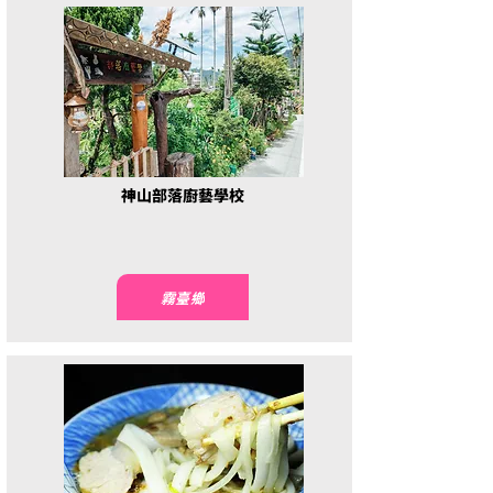
神山部落廚藝學校
霧臺鄉