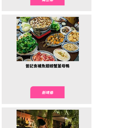
曾記食補魚翅螃蟹薑母鴨
新埤鄉