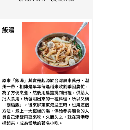
飯湯
原來「飯湯」其實是起源於台灣屏東萬丹、潮
州一帶，相傳是早年每逢稻米收割季因農忙，
為了方便烹煮，然後用扁擔挑到田裡，供給大
批人食用，所發明出來的一種料理，所以又稱
「割稻飯」，後來屏東東港迎王時，也用這個
方法，煮上一大鐵桶的湯，供給參與廟會的人
員自己添飯再舀來吃，久而久之，就在東港發
揚起來，成為當地的著名小吃。