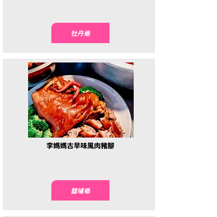
牡丹鄉
李媽媽古早味風肉豬腳
鹽埔鄉