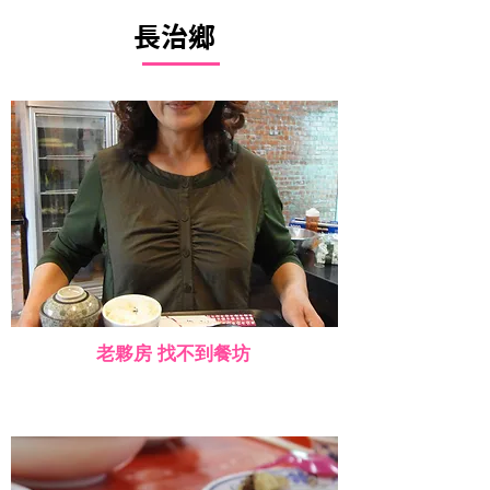
長治鄉
老夥房 找不到餐坊