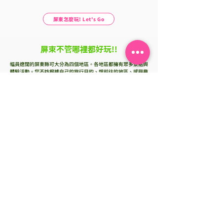
屏東怎麼玩! Let's Go
臺中國際機場
屏東不管哪裡都好玩!!
幅員遼闊的屏東縣可大分為四個地區。各地區都擁有眾多景點與
體驗活動。您不妨根據自己的旅行目的、想前往的地區、感興趣
的旅行項目等進行搜尋，安排行程。