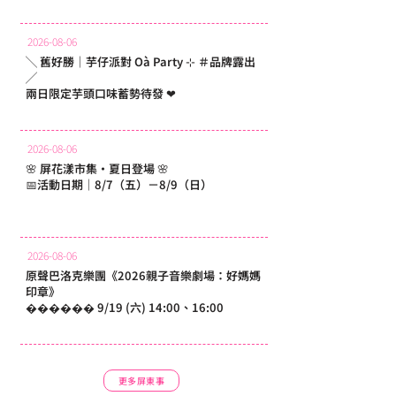
2026-08-06
╲ 舊好勝｜芋仔派對 Oà Party ⊹ ＃品牌露出
╱
兩日限定芋頭口味蓄勢待發 ❤
2026-08-06
🌸 屏花漾市集・夏日登場 🌸
📅活動日期｜8/7（五）－8/9（日）
2026-08-06
原聲巴洛克樂團《2026親子音樂劇場：好媽媽
印章》
������ 9/19 (六) 14:00、16:00
更多屏東事