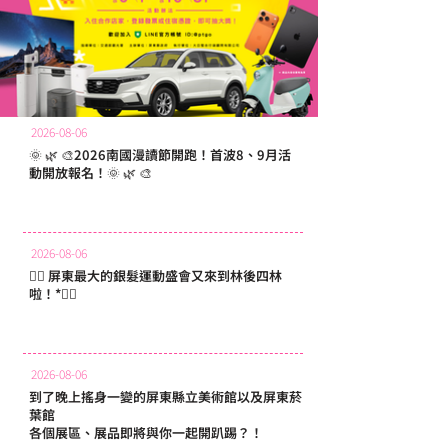
2026-08-06
🌞 🌿 🎨2026南國漫讀節開跑！首波8、9月活
動開放報名！🌞 🌿 🎨
2026-08-06
🏃‍♂️ 屏東最大的銀髮運動盛會又來到林後四林
啦！*🏃‍♀️
2026-08-06
到了晚上搖身一變的屏東縣立美術館以及屏東菸
葉館
各個展區、展品即將與你一起開趴踢？！