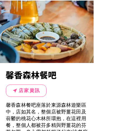
馨香森林餐吧
店家資訊
馨香森林餐吧座落於東源森林遊樂區
中，店如其名，整個店被野薑花田及
蓊鬱的桃花心木林所環抱，在這裡用
餐，整個人都被芬多精與野薑花的芬