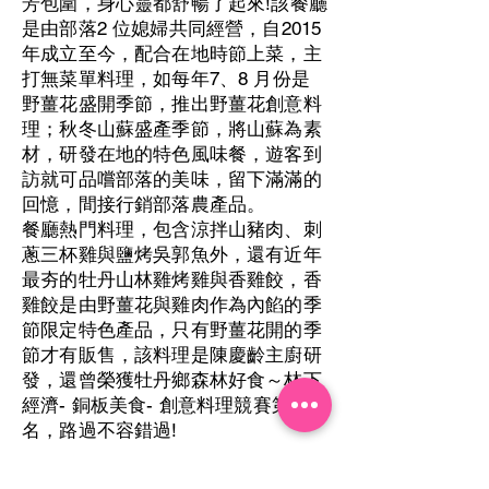
芳包圍，身心靈都舒暢了起來!該餐廳
是由部落2 位媳婦共同經營，自2015
年成立至今，配合在地時節上菜，主
打無菜單料理，如每年7、8 月份是
野薑花盛開季節，推出野薑花創意料
理；秋冬山蘇盛產季節，將山蘇為素
材，研發在地的特色風味餐，遊客到
訪就可品嚐部落的美味，留下滿滿的
回憶，間接行銷部落農產品。
餐廳熱門料理，包含涼拌山豬肉、刺
蔥三杯雞與鹽烤吳郭魚外，還有近年
最夯的牡丹山林雞烤雞與香雞餃，香
雞餃是由野薑花與雞肉作為內餡的季
節限定特色產品，只有野薑花開的季
節才有販售，該料理是陳慶齡主廚研
發，還曾榮獲牡丹鄉森林好食～林下
經濟- 銅板美食- 創意料理競賽第一
名，路過不容錯過!