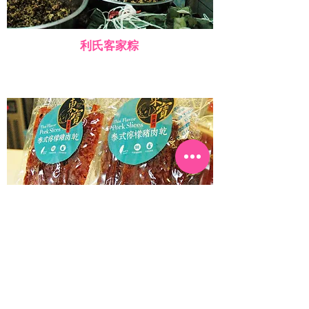
利氏客家粽
東寶豬肉棧