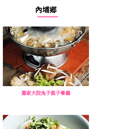
內埔鄉
蕭家大院兔子親子餐廳