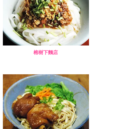
榕樹下麵店