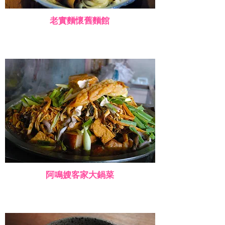
老實麵懷舊麵館
阿鳴嫂客家大鍋菜