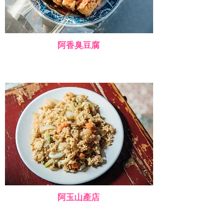
阿香臭豆腐
阿玉山產店