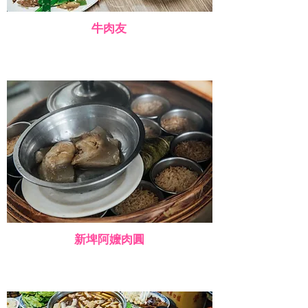
牛肉友
新埤阿嬤肉圓