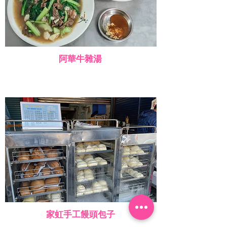
阿華牛雜湯
家虹手工饅頭包子