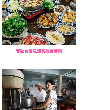
曾記食補魚翅螃蟹薑母鴨