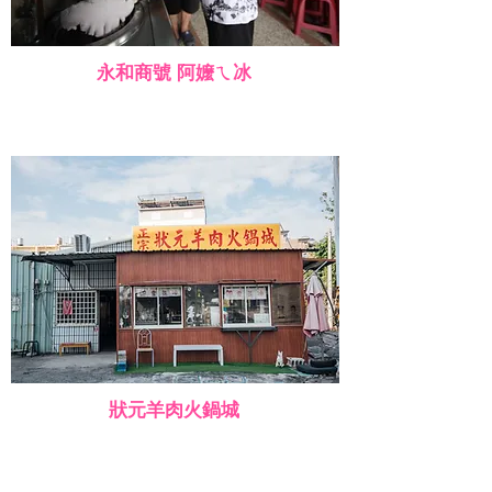
永和商號 阿嬤ㄟ冰
狀元羊肉火鍋城