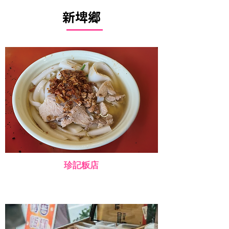
新埤鄉
珍記粄店