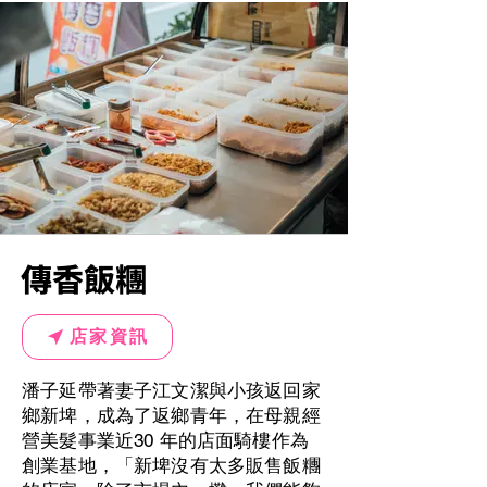
傳香飯糰
店家資訊
潘子延帶著妻子江文潔與小孩返回家
鄉新埤，成為了返鄉青年，在母親經
營美髮事業近30 年的店面騎樓作為
創業基地，「新埤沒有太多販售飯糰