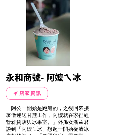
永和商號- 阿嬤ㄟ冰
店家資訊
「阿公一開始是跑船的，之後回來接
著做運送甘蔗工作，阿嬤就在家裡經
營雜貨店與冰果室。」外孫女潘孟君
談到「阿嬤ㄟ冰」想起一開始從清冰