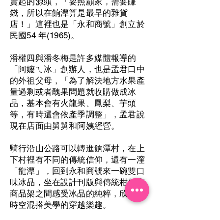
賣起的源頭，「要照顧家，需要賺
錢，所以在餉潭算是最早的雜貨
店！」這裡也是「永和商號」創立於
民國54 年(1965)。
潘權四與潘冬梅是許多媒體報導的
「阿嬤ㄟ冰」創辦人，也是孟君口中
的外祖父母，「為了解決地方水果產
量過剩或者醜果問題就收購做成冰
品，基本會有火龍果、鳳梨、芋頭
等，有時還會依產季調整」，孟君說
現在店面由舅舅和阿姨經營。
騎行沿山公路可以轉進餉潭村，在上
下村裡有不同的傳統信仰，還有一漥
「龍潭」，回到永和商號來一碗雙口
味冰品，坐在設計刊版與傳統柑仔店
商品架之間感受冰品的純粹，欣賞跨
時空混搭美學的穿越樂趣。