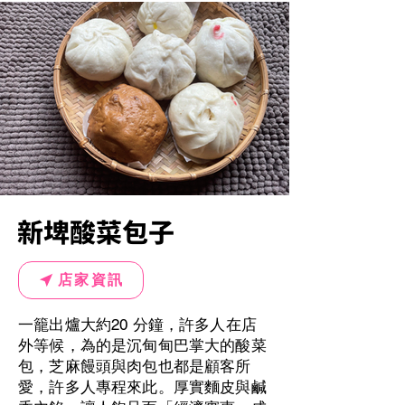
新埤酸菜包子
店家資訊
一籠出爐大約20 分鐘，許多人在店
外等候，為的是沉甸甸巴掌大的酸菜
包，芝麻饅頭與肉包也都是顧客所
愛，許多人專程來此。厚實麵皮與鹹