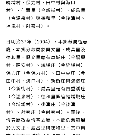
統埔村、保力村、田中村與海口
村）、仁壽里（今新街村）、咸昌里
（今溫泉村）與德和里（今後灣村、
埔墘村、射寮村）。
日明治37年（1904），本鄉隸屬恆春
廳，本鄉分隸屬於興文里、咸昌里及
德和里。興文里轄有車城庄（今福興
村、福安村）、統埔庄（今統埔村）
保力庄（今保力村）、田中央庄（今
田中村、海口村）、新街庄與湛湛庄
（今新街村）；咸昌里轄有四重溪庄
（今溫泉村）；德和里區管轄埔墘庄
（今埔墘村）、後灣庄（今後灣
村）、射寮庄（今射寮村）。嗣後，
恆春廳改為恆春支廳，本鄉仍舊隸屬
於興文里、咸昌里與德和里，其中興