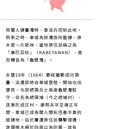
荷蘭人據臺灣時，曾派兵控制此地。
明季之時，車城為排灣族所盤據，原
本是一片密林，當地原住民稱之為
「庫匹亞旺」（KABEYAWAN），進
而轉音為「龜壁灣」。
永曆18年（1664）鄭經繼鄭成功領
臺，派遣部將自車城登陸，開始屯田
墾荒，令部統領兵士南進龜壁灣駐
守，命名為統領埔（今之統埔村），
逐漸形成庄村。 康熙末年至雍正年
間，車城已成為閩人開拓恆春半島的
根據地，由於屢遭原住民襲擊侵擾，
遂環植木柵於四周以為防禦，故有