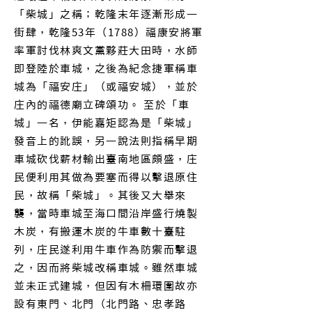
「柴城」之稱；乾隆末年逐漸形成一
街肆，乾隆53年（1788）福康安將軍
率軍討伐林爽文黨夥莊大田時，水師
即登陸於車城，之後為紀念捷軍稱車
城為「福安庄」（或福安城），並於
庄內的福德廟立碑頌功。 至於「車
城」一名，伊能嘉矩認為是「柴城」
發音上的訛誤，另一說法則指稱早期
車城砍伐薪材輸出臺南地區頗盛，庄
民便利用其做為要塞而得以擊退原住
民，故稱「柴城」。其後又大舉來
襲，當時車城至海口間沿岸盛行燒製
木炭，有搬運木炭的牛車數十臺駐
列，庄民遂利用牛車作為防禦而擊退
之，因而將柴城改稱車城。雖然車城
並未正式建城，但因有木柵環圍故亦
設有東門、北門（北門路、忠孝路