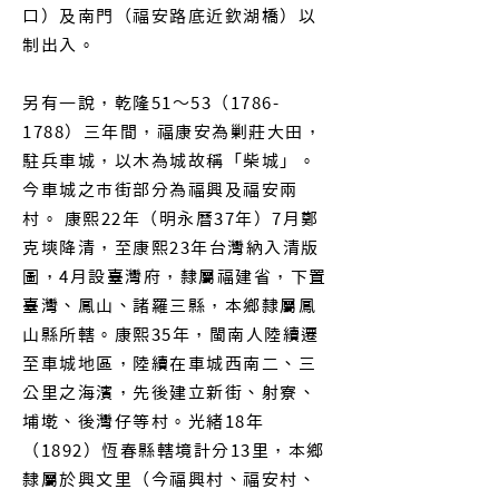
口）及南門（福安路底近欽湖橋）以
制出入。
另有一說，乾隆51～53（1786-
1788）三年間，福康安為剿莊大田，
駐兵車城，以木為城故稱「柴城」。
今車城之市街部分為福興及福安兩
村。 康熙22年（明永曆37年）7月鄭
克塽降清，至康熙23年台灣納入清版
圖，4月設臺灣府，隸屬福建省，下置
臺灣、鳳山、諸羅三縣，本鄉隸屬鳳
山縣所轄。康熙35年，閩南人陸續遷
至車城地區，陸續在車城西南二、三
公里之海濱，先後建立新街、射寮、
埔墘、後灣仔等村。光緒18年
（1892）恆春縣轄境計分13里，本鄉
隸屬於興文里（今福興村、福安村、