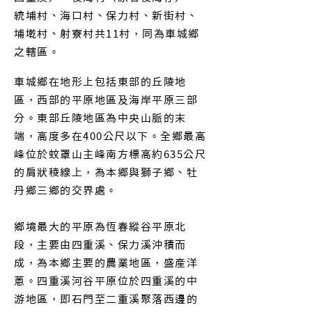
統埔村、海口村、保力村、新街村、
埔墘村、射寮村共11村，同為車城鄉
之轄區。
車城鄉在地形上包括東部的丘陵地
區，西部的平原地區及海岸平原三部
分。東部丘陵地區為中央山脈的末
端，高度多在400公尺以下。全鄉最高
峰位於蚊罩山主峰南方標高約635公尺
的肩狀稜線上，為本鄉與獅子鄉、牡
丹鄉三鄉的交界處。
鄉境最大的平原為恆春縱谷平原北
段，主要由四重溪、保力溪沖積而
成，為本鄉主要的農業地區，盛產洋
蔥。四重溪河谷平原位於四重溪的中
游地區，即石門至二重溪聚落西邊的