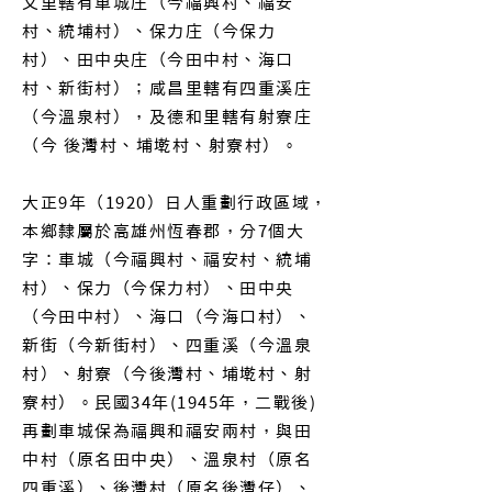
文里轄有車城庄（今福興村、福安
村、統埔村）、保力庄（今保力
村）、田中央庄（今田中村、海口
村、新街村）；咸昌里轄有四重溪庄
（今溫泉村），及德和里轄有射寮庄
（今 後灣村、埔墘村、射寮村）。
大正9年（1920）日人重劃行政區域，
本鄉隸屬於高雄州恆春郡，分7個大
字：車城（今福興村、福安村、統埔
村）、保力（今保力村）、田中央
（今田中村）、海口（今海口村）、
新街（今新街村）、四重溪（今溫泉
村）、射寮（今後灣村、埔墘村、射
寮村）。民國34年(1945年，二戰後)
再劃車城保為福興和福安兩村，與田
中村（原名田中央）、溫泉村（原名
四重溪）、後灣村（原名後灣仔）、