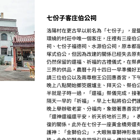
七份子客庄伯公祠
洛陽村在更古早以前名為「七份子」，是
環繞的村莊中唯一個客庄，庄裡有三座伯
祠、七份子福德祠、水源伯公祠，原本都
塚式伯公，但因為改建的關係已經失去原
仍然保留的還福、祈福的古禮儀式，在祭
三界的供品，農曆十月十四日一早準備好
請三位伯公以及兩尊樹王公回惠善宮，下
晚上八點開始擲筊選爐主、拜天公、祭伯
半就是子時一過，「還福」祭儀完成，接
隔天一早的「祈福」，早上七點將伯公們
晚上舉辦敬老宴、分福肉，象徵著惠善宮
「還神還福還平安，祈天祈地祈三界」，
復的關係。此外在七份子一座黃金橋旁還
護神：「金獅伯公」，大眼無辜獅神形象
珠，金色的獅身非常吸引目光。傳說祂是