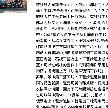
許多族人早期遷移至此，鄰近內埔水門，
達，工具取得便利、資訊傳遞快，久而久
的族人在工藝發展上日益蓬勃，有許多工
部落內藝文氣息濃厚，家家戶戶也都用心
藝術館。三地門村內規劃成棋盤式的街道
密，2002年族人們不分老幼共同創作了12
的陶板，點綴在巷弄間，排列成453公尺
條道路連接了不同類型的工藝工坊，以「
起點，有明顯的指示牌呈現整個工藝步道
室已陶藝、石板工藝為主，工藝步道上最
室，可以在峨格的創作中找到陪伴你享用
陶杯；蜿蜒而上有「沙滔舞琉璃工作坊」
舞集」等排灣工藝工坊，工藝步道延伸至
同的特色餐廳、還有可愛的雜貨店、傳統
家按照心情開，因此不同時間到訪也會遇
也可以與排灣vuvu（長輩之意）打招呼。
緩緩走出工藝步道後，就是從平地驅車而上
台24線街邊也有許多特色傳統服飾店家、