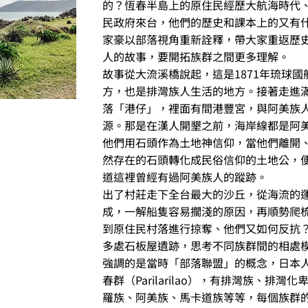
的？恆春半島上的原住民經歷大航海時代
民政府來台，他們的歷史和課本上的又有
家豪以部落視角重新詮釋，帶大家重返歷
人的故事，要開拓族群之間更多理解。
故事從大流溪橋說起，這是1871年琉球國
方，也是排灣族人生活的地方。接著走進
落「港仔」，裡面有間港豐宮，與阿美族
源。那是在漢人開墾之前，海岸線都是阿
他們用石頭作為土地神信仰，當他們離開
然存在的石頭轉化成民俗信仰的土地公，
道這裡曾經有過阿美族人的蹤跡。
出了村莊走下全台最大的沙丘，從海流的
成，一解船隻容易擱淺的原因，再順勢爬
到原住民村落進行掠奪、他們又如何反抗
多處石板屋遺跡，思考不同族群間的相處
強調的是當時「部落聯盟」的概念，日本
春群（Parilarilao），有排灣族、排灣
羅族、阿美族、馬卡道族等等，每個族群