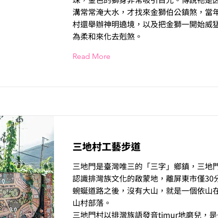
溝常常淹大水，才找來金獅伯公鎮煞，當
村還舉辦神明遶境，以及把金獅一開始威
為柔和來化去剋煞。
Read More
三地村工藝步道
三地門是臺灣唯三的「三字」鄉鎮，三地
認識排灣族文化的啟蒙地，離屏東市僅30
蜿蜒道路之後，沒有大山，就是一個依山
山村部落。
三地門村以排灣族語發音timur地磨兒，