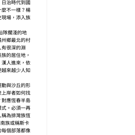
、日治時代到國
什麼不一樣？楊
史現場，添入族
船隊擱淺的地
滿州鄉最北的村
人有很深的淵
美族的居住地，
、漢人進來，依
便越來越少人知
運動與沙丘的形
梳上岸者如何找
？對應恆春半島
模式。必須一再
人稱為排灣族恆
化卑南族或稱斯卡
的每個部落都像