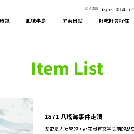
網站導覽
English
日本語
한
資訊
風域半島
屏東景點
好吃好買好住
Item List
1871 八瑤灣事件走讀
歷史是人寫成的，那在沒有文字之前的歷