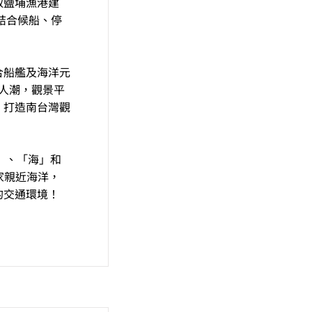
取鹽埔漁港建
結合候船、停
合船艦及海洋元
的人潮，觀景平
，打造南台灣觀
gh」、「海」和
家親近海洋，
的交通環境！