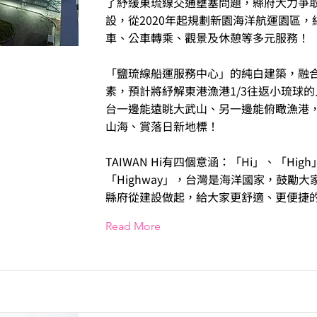
了紓緩東琉線交通壅塞問題，縣府大力爭
設，從2020年起規劃新園海洋航運園區，
車、公車轉乘、觀景及休憩等多元服務！
「鹽琉線船運服務中心」的純白建築，融
素，預計將紓解東港漁港1/3往返小琉球
台一邊能遠眺大武山、另一邊能俯瞰漁港
山海、賞落日新地標！
TAIWAN Hi有四個意涵：「Hi」、「Hi
「Highway」，台灣是海洋國家，鼓勵大
縣府從建設做起，給大家更舒適、更便捷
Read More