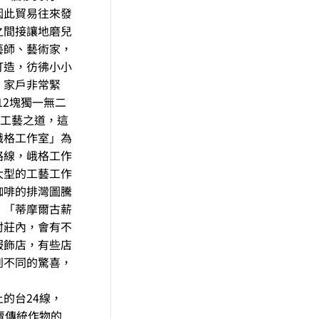
因此貿易往來發
之間接讓地磨兒
藝師、藝術家，
打造，彷彿小小
，家戶非常緊
12塊獨一無二
的工藝之道，這
峨格工作室」為
路線，峨格工作
大型的工藝工作
咖啡的排灣圖騰
、「蒂摩爾古薪
村莊內，會有不
服飾店，有些店
到不同的驚喜，
的台24線，
賣傳統作物的