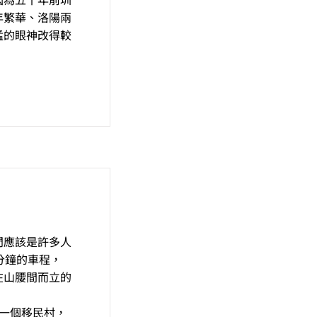
年繁華、洛陽兩
猛的眼神改得較
門應該是許多人
分鐘的車程，
在山腰間而立的
是一個移民村，