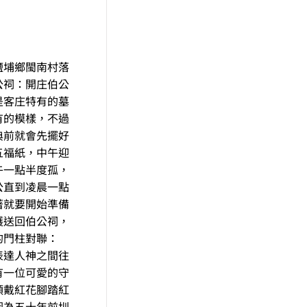
鹽埔鄉閩南村落
公祠：開庄伯公
是客庄特有的墓
有的模樣，不過
典前就會先擺好
五福紙，中午迎
午一點半度孤，
公直到凌晨一點
著就要開始準備
護送回伯公祠，
的門柱對聯：
表達人神之間往
有一位可愛的守
頭戴紅花腳踏紅
因為五十年前圳