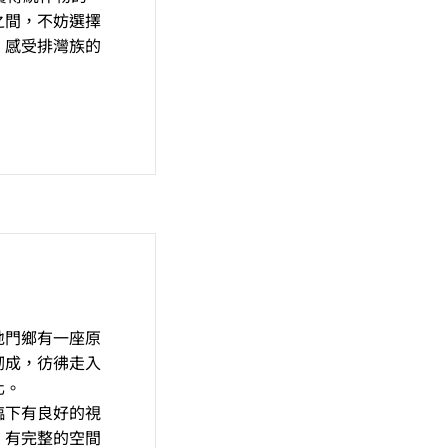
之間，不妨選擇
，感受排灣族的
地門鄉有一座原
砌成，彷彿走入
化。
臨下有良好的視
，有完整的空間