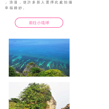
」浪漫，使許多新人選擇此處拍攝
幸福婚紗。
前往小琉球