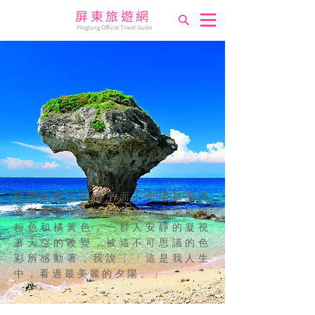
屏東旅遊網
Pingtung Official Travel Guide
時間如靜止的海平面，太陽被海洋
逐漸吞噬，光線的折射，雲朵呈現
粉色和橘黃色，一群人安靜的凝視
著天空的改變，被這不可思議的色
彩所感動著，我說：「這是我人生
中，看過最美麗的夕陽。」