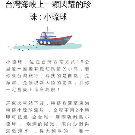
台灣海峽上一顆閃耀的珍
珠 : 小琉球
小琉球，位在台灣西南方約15公
里遠一座擁有魔幻風情的小島，若
你來台灣旅行，尋找的是自然、是
海岸、是發現新大陸的驚喜，那你
一定會愛上這座島嶼！​
屏東火車站下後，轉搭客運至東港
轉搭小琉球渡船 ，全程不用2小時
即可抵達 全台唯一珊瑚礁離島小
琉球， 燦爛的陽光、潔白沙灘與
湛藍海水 ，得天獨厚的「 唯一