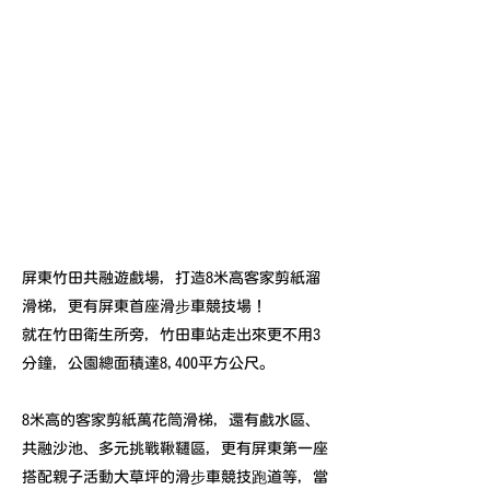
屏東竹田共融遊戲場，打造8米高客家剪紙溜
滑梯，更有屏東首座滑步車競技場！
就在竹田衛生所旁，竹田車站走出來更不用3
分鐘，公園總面積達8,400平方公尺。
8米高的客家剪紙萬花筒滑梯，還有戲水區、
共融沙池、多元挑戰鞦韆區，更有屏東第一座
搭配親子活動大草坪的滑步車競技跑道等，當