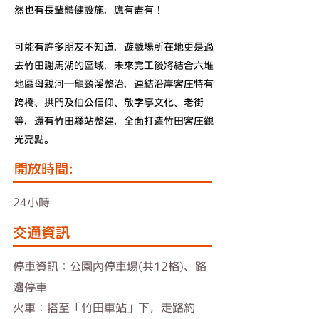
然也有長輩體健設施，應有盡有！
可能有許多朋友不知道，遊戲場所在地更是過
去竹田謝馬湖的區域，未來完工後將結合六堆
地區母親河─龍頸溪整治，連結沿岸客庄特有
跨橋、拱門及伯公信仰、敬字亭文化、老街
等，還有竹田驛站整建，全面打造竹田客庄觀
光亮點。
​開放時間:
24小時
交通資訊
停車資訊：公園內停車場(共12格)、路
邊停車
火車：搭至「竹田車站」下，走路約