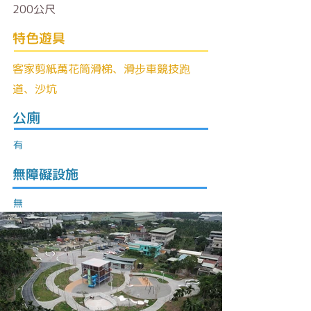
200公尺
​特色遊具
客家剪紙萬花筒滑梯、滑步車競技跑
道、沙坑
公廁
有
無障礙設施
無