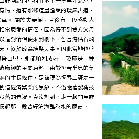
山群圍繞的小村莊多了一份寧靜氣息，
有情，還有那條道盡滄桑的瓊麻古道，
華。 關於夫妻樹，背後有一段感動人
相當恩愛的情侶，因為得不到雙方父母
以這對情侶便來到樹下，誓言海枯石爛
天，終於成為結髮夫妻。因此當地也盛
誓山盟，即能順利成婚。 瓊麻是一種
造麻繩的主要原料，由於恆春半島的氣
麻的生長條件，是被視為恆春三寶之一
創造經濟繁榮的景象，不過隨著製繩技
沒落的景況。真沒想到，走一趟門馬羅
憶起那一段曾經滄海難為水的歷史。