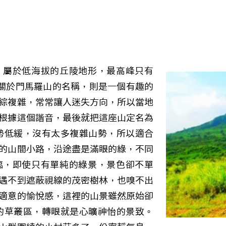
，屬於低海拔的丘陵地形，最高峰只有
。關於門馬羅山的名稱，則是一個有趣的
綜複雜，常常讓人迷失方向，所以當地
根據這個諧音，最後就把這座山定名為
勢低緩，沒有太多複雜山勢，所以適合
的山間小路，沿途盡是滿眼的綠，不同
臨，即使只有單純的綠景，景色卻不單
遇不到遮蔽視線的茂密樹林，也嗅不出
適意的愉悅感，這裡的山景雖然原始卻
的草叢區，轉眼就是心曠神怡的景致。