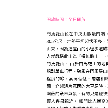
開放時間：全日開放
門馬羅山位在中央山脈最南端
305公尺，地勢平坦起伏不多
由來，因為這座山的小徑步道錯
人就戲稱此山為「摸無路山」，
門馬羅山。 由於門馬羅山的地
規劃單車行程。騎乘在門馬羅山
程度的綠，高高低低、層層相
調；穿越這片寬闊的大草原時，
幽蔽的叢林氣氛，有的只是輕快
讓人容易親近。 離開比人還高