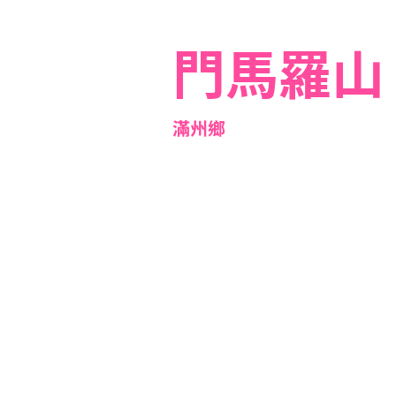
門馬羅山
滿州鄉