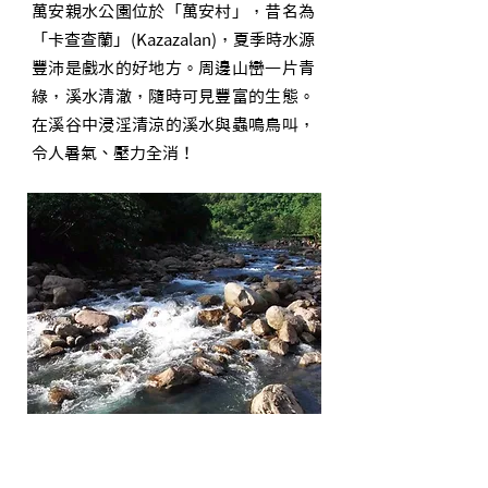
萬安親水公園位於「萬安村」，昔名為
「卡查查蘭」(Kazazalan)，夏季時水源
豐沛是戲水的好地方。周邊山巒一片青
綠，溪水清澈，隨時可見豐富的生態。
在溪谷中浸淫清涼的溪水與蟲鳴鳥叫，
令人暑氣、壓力全消！