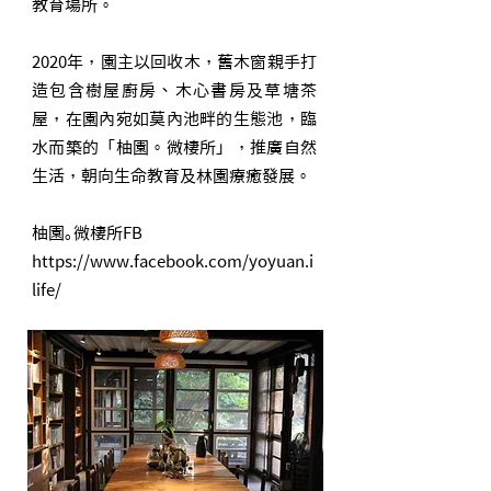
教育場所。
2020年，園主以回收木，舊木窗親手打
造包含樹屋廚房、木心書房及草塘茶
屋，在園內宛如莫內池畔的生態池，臨
水而築的「柚園。微棲所」，推廣自然
生活，朝向生命教育及林園療癒發展。
柚園｡微棲所FB
https://www.facebook.com/yoyuan.i
life/