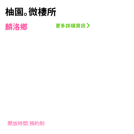
柚園｡微棲所
麟洛鄉
更多詳細資訊
開放時間:預約制