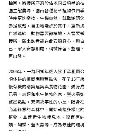
柚園。微棲所座落於佔地兩公頃半的柚
園生態農場，園內各種花草植物依四季
時序更迭變換，生機盎然，誠摯邀請您
赤足放鬆，自由地漫步於其中，重新與
自然連結。動物需要微棲地，人需要微
棲所，願來訪者能在此安頓身心，與自
己、家人安靜相處，稍微停留丶整理、
再出發。
2006年，一群回鄉年輕人接手承租兩公
頃休耕的檳榔園與舊雞舍，花了15年緩
慢有機的砌築建築與食物花園，變身成
昆蟲、鳥類和水生植物的家，螢火蟲如
繁星點點，充滿故事性的小屋，隱身在
充滿綠意的森林中。開始栽植多樣化的
植物，並營造生物棲息地，復育有蛙
類、蝴蝶、螢火蟲等，成為最佳的環境