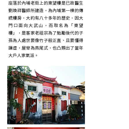
座落於內埔老街上的東望樓是已故醫生
劉煥祥醫師所建造，為內埔第一棟的傳
統樓房，大約有八十多年的歷史，因大
門口面向大武山，而取名為「東望
樓」，是客家老祖宗為了勉勵後代的子
孫為人處世要像竹子般正直、且要懂得
謙虛，屋脊為燕尾式，也凸顯出了當年
大戶人家氣派。