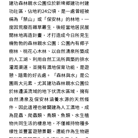
建功森林親水公園位於新埤鄉建功村建
功社區，佔地約24公頃，是一處曾經被
稱為「禁山」或「保安林」的林地，一
度因荒廢而雜草叢生，後經當地居民展
開林地再造計畫，才打造成今日所見生
機勃勃的森林親水公園；公園內有椰子
樹林、桃花心木林、以自然湧泉所築成
的人工湖、利用自然工法所興築的排水
灌溉渠道，並擁有濕地保育功能，是遊
憩、踏青的好去處。 「森林與水」是公
園兩大元素，尤其建功森林親水公園位
於林邊溪流域的地下伏流水區域，擁有
自然湧泉及保安林涵養水源的天然條
件，因此這裡也被闢建為人工濕地，成
為昆蟲、爬蟲類、鳥類、魚類、水生植
物共同生活的棲息地，不僅維持物種多
樣性並豐富遊憩景觀，還能作為生物避