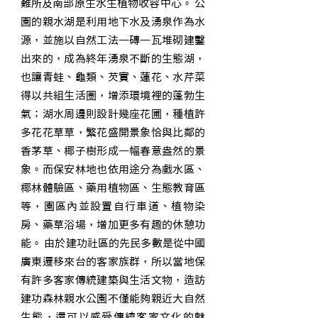
難所及南部原生水生植物收容中心。 公
園的親水湖是利用地下水及湧泉作為水
源，並施以自然工法一磚一瓦堆砌建鑿
出來的，成為終年湧泉不斷的生態湖，
也讓青蛙、龜類、芡實、蓮花、水芹菜
得以共組生活圈，增添環境裡的蓬勃生
氣；湖水周邊則設計幾座花圃，種植許
多花花草草，繁花盛開景象恰與比鄰的
香茅草、椰子樹形成一幅春意盎然的景
象。而保安林地也依用途分為戲水區、
椰林體驗區、藥用植物區、生態教育區
等，園區內並設置自行車道、植物染
房、藥草浴場，增加更多有趣的休憩功
能。 由於建功社區的先民多數是從中國
廣東遷移來台的客家族群，所以當地保
有許多客家傳統建築與生活文物，造訪
建功森林親水公園不僅能夠親近大自然
生態，還可以感受傳統客家文化的魅