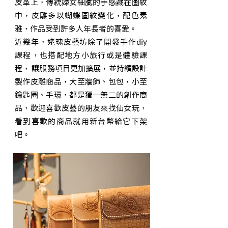
皮革上，傳統婦女細膩的手感藏在圖紋
中，皮雕多以蝴蝶圖紋變化，配色素
雅，作品受到許多人年長者的喜愛。
近幾年，姥瑰皮藝坊除了開發手作diy
課程，也搭配地方小旅行或是體驗課
程， 讓服務項目更加擴展，並持續設計
製作皮雕商品，大至牆飾、包包，小至
鑰匙圈、手環，都是獨一無二的創作商
品，歡迎喜歡皮藝的朋友來找仙女玩，
看到喜歡的商品就用新台幣給它下架
吧。