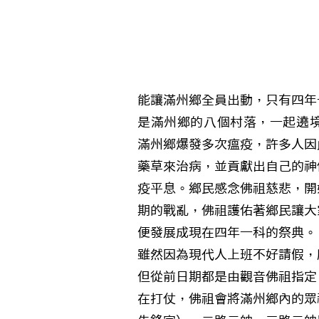
能讓滿州鄉全員出動，只有四年
是滿州鄉的八個村落，一起遶境
滿州鄉爆發多次瘟疫，許多人因
藥草來治病，並貢獻出自己的神
疫平息。鄉民感念佛祖慈悲，開
期的戰亂，佛祖護佑著鄉民讓大
便發展成現在四年一科的祭典。
雖然因為現代人上班不好請假，
但從前日期都是由觀音佛祖指定
在打仗，佛祖會將滿州鄉內的眾