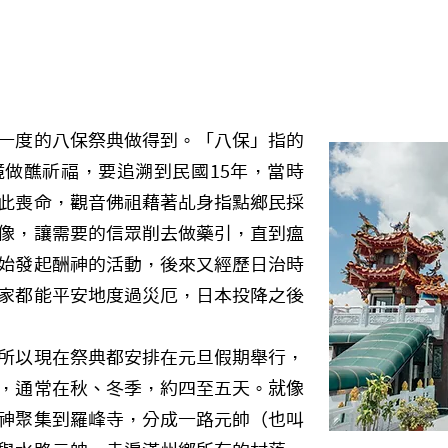
一度的八保祭典做得到。「八保」指的
做醮祈福，要追溯到民國15年，當時
此喪命，觀音佛祖藉著乩身指點鄉民採
像，讓需要的信眾削去做藥引，直到瘟
始發起酬神的活動，後來又經歷日治時
家都能平安地度過災厄，日本投降之後
所以現在祭典都安排在元旦假期舉行，
，通常在秋、冬季，約四至五天。就像
神聚集到羅峰寺，分成一路元帥（也叫