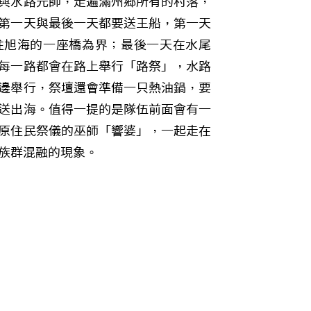
與水路元帥，走遍滿州鄉所有的村落，
第一天與最後一天都要送王船，第一天
往旭海的一座橋為界；最後一天在水尾
每一路都會在路上舉行「路祭」，水路
邊舉行，祭壇還會準備一只熱油鍋，要
送出海。值得一提的是隊伍前面會有一
原住民祭儀的巫師「響婆」，一起走在
族群混融的現象。