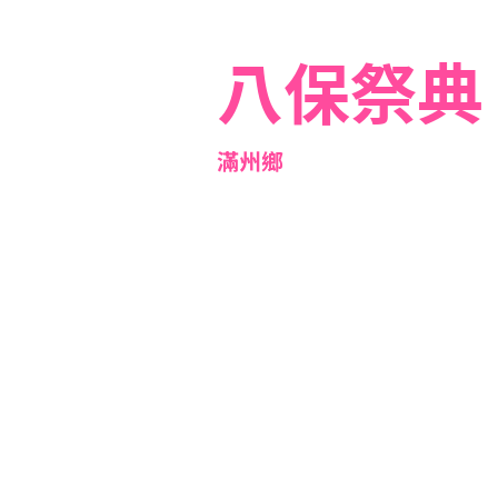
八保祭典
滿州鄉