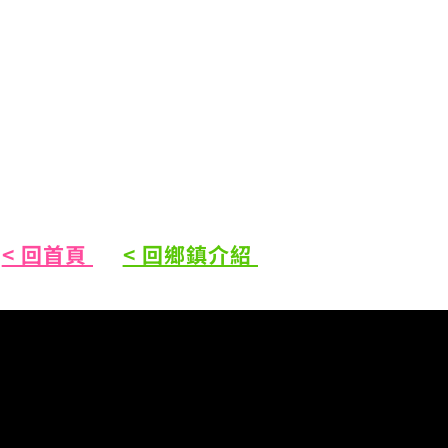
< 回首頁
< 回鄉鎮介紹