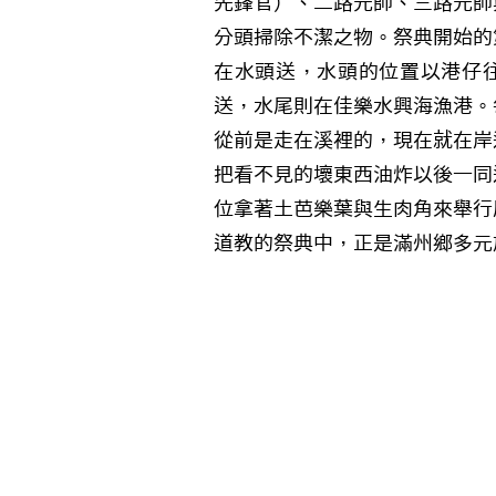
先鋒官）、二路元帥、三路元帥
分頭掃除不潔之物。祭典開始的
在水頭送，水頭的位置以港仔
送，水尾則在佳樂水興海漁港。
從前是走在溪裡的，現在就在岸
把看不見的壞東西油炸以後一同
位拿著土芭樂葉與生肉角來舉行
道教的祭典中，正是滿州鄉多元