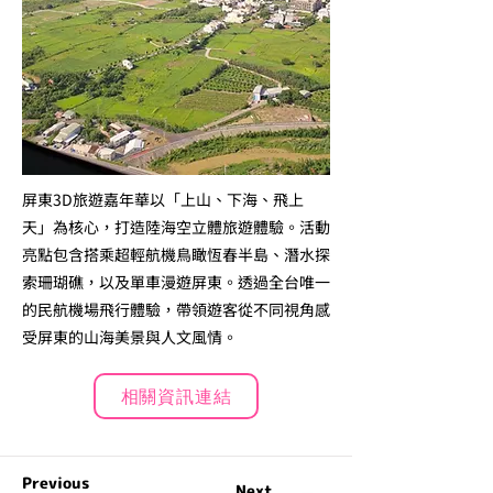
屏東3D旅遊嘉年華以「上山、下海、飛上
天」為核心，打造陸海空立體旅遊體驗。活動
亮點包含搭乘超輕航機鳥瞰恆春半島、潛水探
索珊瑚礁，以及單車漫遊屏東。透過全台唯一
的民航機場飛行體驗，帶領遊客從不同視角感
受屏東的山海美景與人文風情。
相關資訊連結
Previous
Next