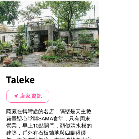
Taleke
店家資訊
隱藏在轉彎處的名店，隔壁是天主教
霧臺聖心堂與SAMA食堂，只有周末
營業，早上10點開門，類似清水模的
建築，戶外有石板鋪地與四腳鞦韆