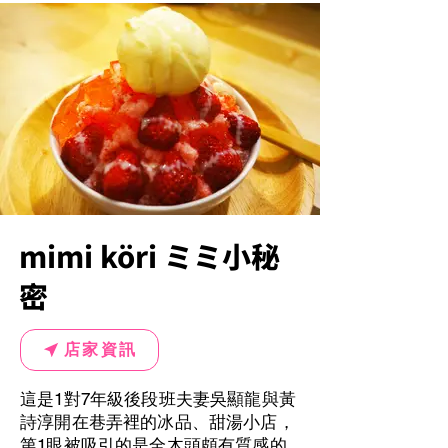
mimi köri ミミ小秘
密
店家資訊
這是1對7年級後段班夫妻吳顯龍與黃
詩淳開在巷弄裡的冰品、甜湯小店，
第1眼被吸引的是全木頭頗有質感的