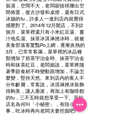
裝潢，空間不大，老闆卻捨得挪出空
間佈置，復古沙發和桌燈，還有日式
冰舖的fu，許多人一進到店內就覺得
感覺對了。2014年12月開店，不到2
個月，菜單裡還只有小米紅豆湯、薑
汁地瓜湯、抹茶冰淇淋挫冰時，就被
美食部落客驚豔Po上網，逐漸炎熱的
3月，已常常客滿，菜單裡的冰品種
類增加了焙茶宇治金時、抹茶宇治金
時和抹茶紅豆，老闆娘說，菜單將隨
著季節食材不時變動跟增加，不論怎
麼變，堅持天然。來到店內的客人不
分年齡層，常客說，冰淇淋挫冰裝飾
得夠美，讓人垂涎，再加上有咖啡館
的fu，三不五時就想享受一下。至於
店名為何叫「小秘密」，有段小故
事，吃冰時再向老闆夫妻挖掘吧!