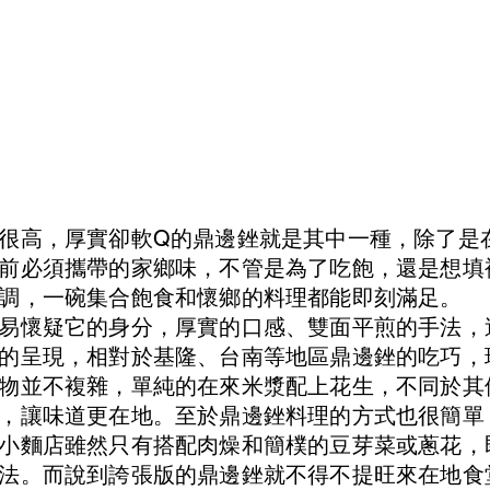
很高，厚實卻軟Q的鼎邊銼就是其中一種，除了是
前必須攜帶的家鄉味，不管是為了吃飽，還是想填
調，一碗集合飽食和懷鄉的料理都能即刻滿足。
易懷疑它的身分，厚實的口感、雙面平煎的手法，
的呈現，相對於基隆、台南等地區鼎邊銼的吃巧，
物並不複雜，單純的在來米漿配上花生，不同於其
，讓味道更在地。至於鼎邊銼料理的方式也很簡單
小麵店雖然只有搭配肉燥和簡樸的豆芽菜或蔥花，
法。而說到誇張版的鼎邊銼就不得不提旺來在地食