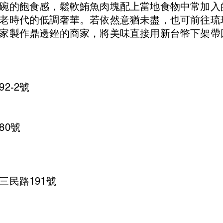
碗的飽食感，鬆軟鮪魚肉塊配上當地食物中常加入
老時代的低調奢華。若依然意猶未盡，也可前往琉
家製作鼎邊銼的商家，將美味直接用新台幣下架帶
2-2號
80號
三民路191號