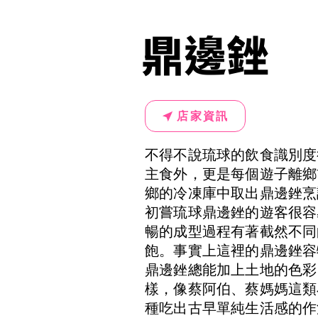
鼎邊銼
店家資訊
不得不說琉球的飲食識別度
主食外，更是每個遊子離鄉
鄉的冷凍庫中取出鼎邊銼烹
初嘗琉球鼎邊銼的遊客很容
暢的成型過程有著截然不同
飽。事實上這裡的鼎邊銼容
鼎邊銼總能加上土地的色彩
樣，像蔡阿伯、蔡媽媽這類
種吃出古早單純生活感的作