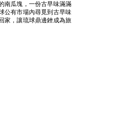
的南瓜塊，一份古早味滿滿
球公有市場內尋覓到古早味
回家，讓琉球鼎邊銼成為旅