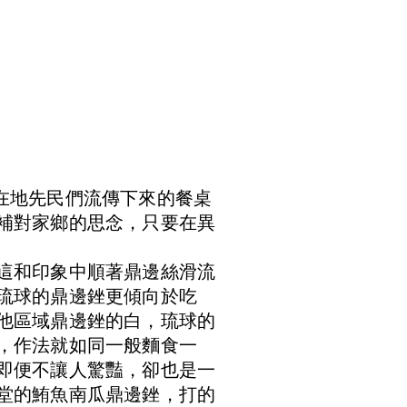
在地先民們流傳下來的餐桌
補對家鄉的思念，只要在異
這和印象中順著鼎邊絲滑流
琉球的鼎邊銼更傾向於吃
他區域鼎邊銼的白，琉球的
，作法就如同一般麵食一
即便不讓人驚豔，卻也是一
堂的鮪魚南瓜鼎邊銼，打的