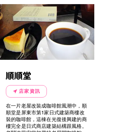
順順堂
店家資訊
在一片老屋改裝成咖啡館風潮中，順
順堂是屏東市第1家日式建築商樓改
裝的咖啡館，這棟在光復後興建的商
樓完全是日式商店建築結構跟風格。