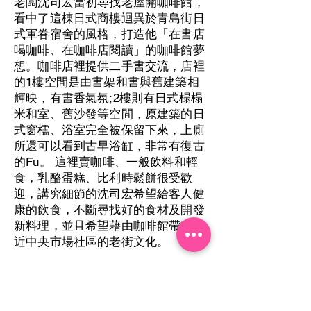
老闆沈司宏當初尋找老屋開咖啡館，
看中了這棟日式商樓迴異於青島街日
式軍眷宿舍的風格，打造他「在書店
喝咖啡、在咖啡店閱讀」的咖啡館夢
想。咖啡店裡提供二手書交流，店裡
的1樓空間是由書架和書與舊建築相
輝映，有書香氣氛;2樓則有日式榻榻
米和室、舊沙發等空間，原建築的日
式窗櫺、浴室完全被保留下來，上廁
所還可以看到古早浴缸，非常有復古
的Fu。 這裡賣咖啡、一般飲料和輕
食，乳酪蛋糕、比利時鬆餅很受歡
迎，講究細節的沈司宏希望給客人健
康的飲食，不斷尋找好的食材及開發
新料理，並且希望藉由咖啡館帶動附
近中央市場社區的老街文化。