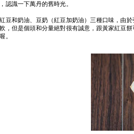
，認識一下萬丹的舊時光。
紅豆和奶油、豆奶（紅豆加奶油）三種口味，由於
軟，但是個頭和分量絕對很有誠意，跟黃家紅豆餅
喔。