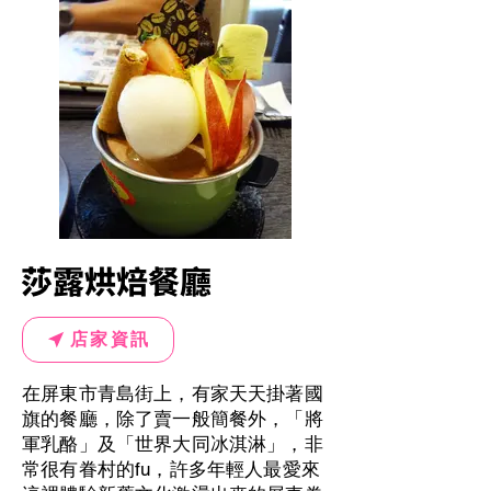
莎露烘焙餐廳
店家資訊
在屏東市青島街上，有家天天掛著國
旗的餐廳，除了賣一般簡餐外，「將
軍乳酪」及「世界大同冰淇淋」，非
常很有眷村的fu，許多年輕人最愛來