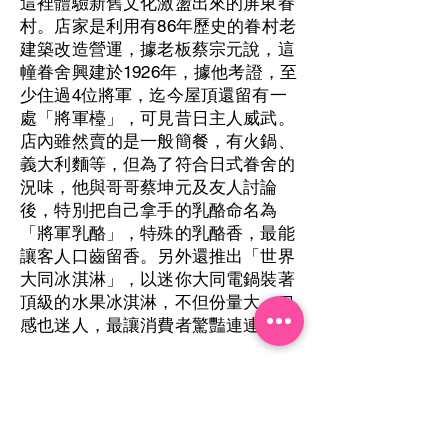
這裡體驗新舊文化激盪出來的屏東眷
村。店家是利用有86年歷史的眷村老
建築改造營運，據老板蔡宗元說，這
幢眷舍興建於1926年，據他考證，至
少住過4位將軍，迄今屋頂還留有一
處「將軍檯」，可見昔日主人威武。
店內雖然賣的是一般簡餐，有火鍋、
義大利麵等，但為了符合日式眷舍的
況味，他與哥哥蔡坤元及友人討論
後，特別把自己拿手的乳酪命名為
「將軍乳酪」，特殊的乳酪香，最能
讓客人口齒留香。另外還推出「世界
大同冰淇淋」，以迷你大同電鍋裝著
頂級的水果冰淇淋，不但份量大，口
感也迷人，最讓消費者驚豔連連。