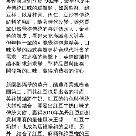
英銓餅店創立於1982年，最早也是生
產傳統口味的糕餅類，如鳳梨酥、綠
豆椪，以及桂圓、伍仁、豆沙等傳統
饀料的糕餅，隨著時代改變，雖然長
輩仍然覺得傳統的喜餅個頭大，金黃
色的餅皮，看起來充滿誠意又討喜，
但年輕一輩的可能覺得包裝精美，口
味多變的西式喜餅更符合現代社會的
需求。在這樣的衝擊下，英銓餅舖持
續不斷求新求變，堅持品質與服務，
開發新的口味，贏得消費者的信心。
新園鄉隔壁的萬丹，酪農產業規模全
國第二，而其紅豆也是出名的特產，
英銓餅舖將牛奶、紅豆的特色與傳統
大餅相結合，開發出紅豆牛奶口味的
傳統大餅，贏得2010年萬丹紅豆節創
意料理賽的最佳風味王獎。「紅豆牛
奶餅」也成為店裡暢銷的品項。另
外，結合了紅豆、麻糬和綠豆椪的三