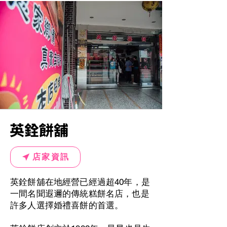
英銓餅舖
店家資訊
英銓餅舖在地經營已經過超40年，是
一間名聞遐邇的傳統糕餅名店，也是
許多人選擇婚禮喜餅的首選。