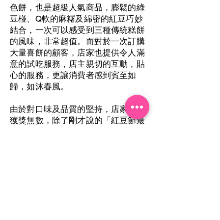
色餅，也是超級人氣商品，膨鬆的綠
豆椪、Q軟的麻糬及綿密的紅豆巧妙
結合，一次可以感受到三種傳統糕餅
的風味，非常超值。而對於一次訂購
大量喜餅的顧客，店家也提供令人滿
意的試吃服務，店主親切的互動，貼
心的服務，更讓消費者感到賓至如
歸，如沐春風。
由於對口味及品質的堅持，店家也是
獲獎無數，除了剛才說的「紅豆節最
佳風味王獎」之外，店家還曾榮獲
「2010年全台百大伴手禮」、「2020
年南台灣大餅節創新獎」、「國家品
質金像獎」等等獎項的肯定，值得專
程來品鑑一番。