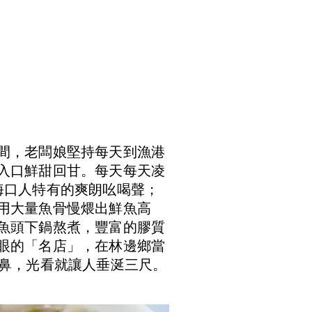
間，老闆娘堅持每天到漁港
入口鮮甜回甘。每天每天凌
海口人特有的爽朗吆喝聲；
用大量魚骨慢煨出鮮魚高
魚頭下鍋熬煮，豐富的膠質
眼的「名店」，在林邊鄉當
撲鼻，光看就讓人垂涎三尺。