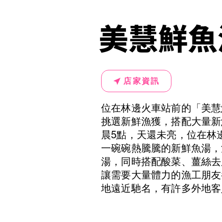
美慧鮮魚
店家資訊
位在林邊火車站前的「美慧
挑選新鮮漁獲，搭配大量新
晨5點，天還未亮，位在林
一碗碗熱騰騰的新鮮魚湯，
湯，同時搭配酸菜、薑絲去
讓需要大量體力的漁工朋友
地遠近馳名，有許多外地客