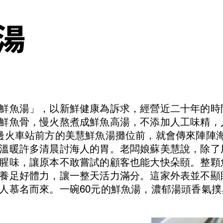
湯
鮮魚湯」，以新鮮健康為訴求，經營近二十年的時
鮮魚骨，慢火熬煮成鮮魚高湯，不添加人工味精，
邊火車站前方的美慧鮮魚湯攤位前，就會傳來陣陣
溫暖許多清晨討海人的胃。老闆娘蘇美慧說，除了
腥味，讓原本不敢嘗試的顧客也能大快朵頤。整顆
養足好體力，讓一整天活力滿分。這家外表並不顯
人慕名而來。一碗60元的鮮魚湯，濃郁湯頭香氣