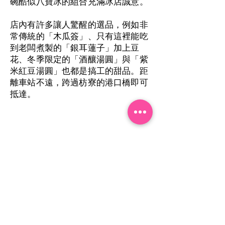
碗酷似八寶冰的組合充滿冰店誠意。
店內有許多讓人驚醒的選品，例如非
常傳統的「木瓜簽」、只有這裡能吃
到老闆煮製的「銀耳蓮子」加上豆
花、冬季限定的「酒釀湯圓」與「紫
米紅豆湯圓」也都是搞工的甜品。距
離車站不遠，跨過枋寮的港口橋即可
抵達。