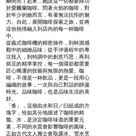
瞬間亮了起來，她說這一切都要歸功
於愛爾蘭咖啡。閃著火焰的咖啡，對
於年少的她而言，有著無法抗拒的魅
力。自此，展開咖啡探索之旅，並將
這份熱情融入到店內的每一杯咖啡
中。
從義式咖啡機的精密操作，到杯測感
觀中的細緻品味；從手沖過程中的專
注投入，到特調中的創意巧思；再到
烘豆的精準掌控，每一個環節都需要
匠心獨運的技藝與無限的熱愛。咖
啡，不僅是一杯飲品，更是一段用心
編織的故事，一次與自己對話的靜謐
時光。品味咖啡，也是品味生活的美
好。
「沓」，這個由水和日／曰組成的方
塊字，恰如其分地描述了咖啡的精
髓。水，是決定咖啡味道的重要元
素，不同的水質會影響咖啡的風味。
正如古代文人雅士會取露水、雪水烹