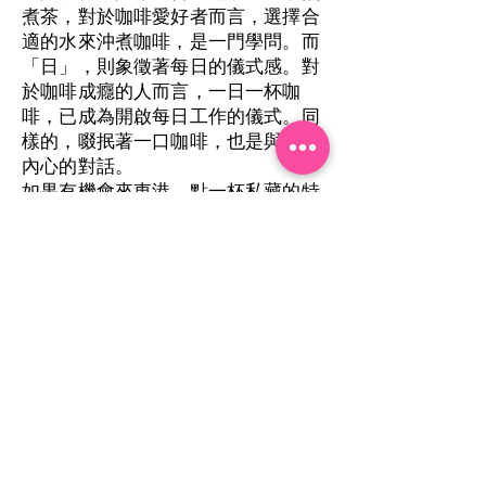
煮茶，對於咖啡愛好者而言，選擇合
適的水來沖煮咖啡，是一門學問。而
「日」，則象徵著每日的儀式感。對
於咖啡成癮的人而言，一日一杯咖
啡，已成為開啟每日工作的儀式。同
樣的，啜抿著一口咖啡，也是與自己
內心的對話。
如果有機會來東港，點一杯私藏的特
調咖啡。隨著時令季節的不同，感受
老闆對咖啡的詮釋。獨享咖啡之餘，
也能共享創意巧思。