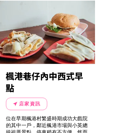
楓港巷仔內中西式早
點
店家資訊
位在早期楓港村繁盛時期成功大戲院
的其中一戶，鄰近楓港市場與小英總
統祖厝景點，停車稍有不方便，然而