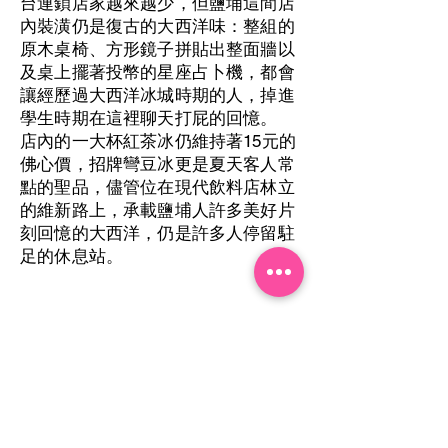
台連鎖店家越來越少，但鹽埔這間店
內裝潢仍是復古的大西洋味：整組的
原木桌椅、方形鏡子拼貼出整面牆以
及桌上擺著投幣的星座占卜機，都會
讓經歷過大西洋冰城時期的人，掉進
學生時期在這裡聊天打屁的回憶。
店內的一大杯紅茶冰仍維持著15元的
佛心價，招牌彎豆冰更是夏天客人常
點的聖品，儘管位在現代飲料店林立
的維新路上，承載鹽埔人許多美好片
刻回憶的大西洋，仍是許多人停留駐
足的休息站。