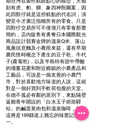
期台灣在製作糕餅點心的模型，大都
刻有虎、豹、獅、象四神獸圖案，因
此四獸仔就是這些糕點的代名詞，演
變至今才廣泛指稱所有的零食。只是
四獸仔交易所可不僅僅只有零食那麼
簡約，店內販售有勇奪日本國際觀光
商品設計競賽金牌的溫泉Q米、落山
風蔥頭意麵及小農雨來菇，還有早期
農民惜時概念下產生的豆子乾、牛杙
子(蘿蔔乾)，以及半島特有甜中帶酸
的埔薑花蜜和附近鄉鎮的小農產品和
工藝品，可說是一個友善的小農門
市，對於喜歡地方味道的人說，這絕
對是一個好買到手軟荷包瘦的天堂。
在德不孤必有鄰的原則下，來點隔壁
返鄉青年開設的「白水玉子烘焙驛
站」的鹹蛋黃肉包和溫泉咖啡，相信
這將是199縣道上難忘的味蕾記憶之
一。