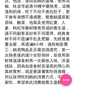
店。他說，湯頭是鍋的靈魂，使用花
椒、桂皮等超過10種中藥熬煮，這種
溫和的辣，吃了不但不會拉肚子，更
不會有身體不適感覺。鴛鴦鍋還搭配
原味、酸菜、泡菜及使用紅棗、人
參、枸杞等藥材燉煮而成的養生湯，
讓不同顧客喜好有不同選擇。經典食
材不得不題滷牛肚及肥腸，先經過蔥
薑去腥，再過滷8小時，過程相當費
工；鍋底鴨血及豆腐也很講究，第一
次熱煮後的湯汁全部倒掉，並使用新
鮮辣湯讓食材再一次吸收入味。洪嘉
雄說，因為知道食材及湯底的用心與
真材實料，就是要讓饕客吃得過癮，
所以採用吃到飽的消費方式，不怕大
家吃，希望來此消費能賓主盡歡。