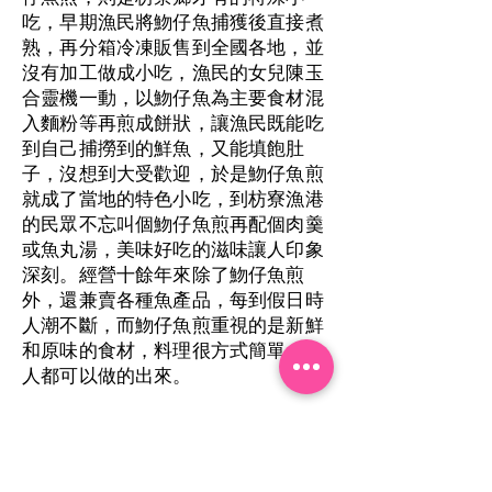
吃，早期漁民將魩仔魚捕獲後直接煮
熟，再分箱冷凍販售到全國各地，並
沒有加工做成小吃，漁民的女兒陳玉
合靈機一動，以魩仔魚為主要食材混
入麵粉等再煎成餅狀，讓漁民既能吃
到自己捕撈到的鮮魚，又能填飽肚
子，沒想到大受歡迎，於是魩仔魚煎
就成了當地的特色小吃，到枋寮漁港
的民眾不忘叫個魩仔魚煎再配個肉羹
或魚丸湯，美味好吃的滋味讓人印象
深刻。經營十餘年來除了魩仔魚煎
外，還兼賣各種魚產品，每到假日時
人潮不斷，而魩仔魚煎重視的是新鮮
和原味的食材，料理很方式簡單，人
人都可以做的出來。