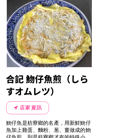
合記 魩仔魚煎（しら
すオムレツ）
店家資訊
魩仔魚是枋寮鄉的名產，用新鮮魩仔
魚加上雞蛋、麵粉、葱、薑做成的魩
仔魚煎，則是枋寮鄉才有的特殊小