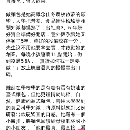
直接吃，皆大歡喜。
做麵包是她高職念佳冬農校啟蒙的願
望，大學把營養、食品衛生檢驗等相
關知識都摸熟了，出社會3、5 年賺
好資金準備好開店，意外懷孕讓她又
停頓了5年，買好的設備晾在一旁，
先生說不用他要拿去賣，才啟動她的
創業。每晚小孩睡著11 點開始，做
到凌晨5 點，「無論如何我一定要
做！」放上臉書還真的慢慢賣出口
碑。
雖然在學校學的是有糖有蛋有奶油的
臺式麵包，但她更鍾情於純粹、自
然、健康的歐式麵包，善用大學學到
的食品科學知識，將原料以獨到比例
研發出軟硬皆宜的口感。她還有一個
小撇步，將麵包回饋給母校泗林國小
的小朋友，「他們最真、最直接，看