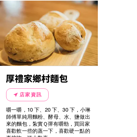
厚禮家鄉村麵包
店家資訊
嚼一嚼，10 下、20 下、30 下，小琳
師傅單純用麵粉、酵母、水、鹽做出
來的麵包，紮實Ｑ彈有嚼勁，買回家
喜歡軟一些的蒸一下，喜歡硬一點的