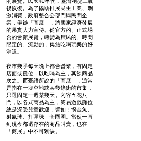
的展覽。民國40年代，臺灣剛從二戰
後恢復。為了協助推展民生工業、刺
激消費，政府整合公部門與民間企
業，舉辦「商展」，將國家經濟發展
的果實大力宣傳。從官方的、正式場
合的會館展覽，轉變為庶民的、時間
限定的、流動的，集結吃喝玩樂的好
消遣。
夜市幾乎每天晚上都會營業，有固定
店面或攤位，以吃喝為主，其餘商品
次之。而臺語所說的「商展」，通常
是指在一塊空地或某幾條街的市集，
只選固定一週某幾天。內容五花八
門，以各式商品為主，簡易遊戲攤位
總是深受兒童歡迎，譬如：撈金魚、
射氣球、打彈珠、套圈圈。當然一直
到現今都還存在的商品叫賣，也在
「商展」中不可獲缺。