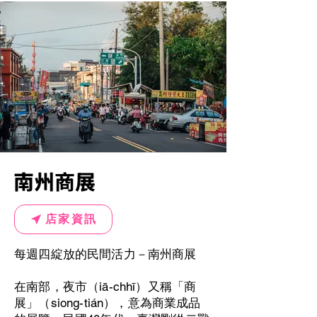
南州商展
店家資訊
每週四綻放的民間活力－南州商展
在南部，夜市（iā-chhī）又稱「商
展」（siong-tián），意為商業成品