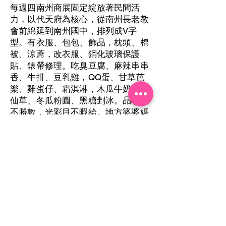
每週四南州商展固定綻放著民間活
力，以代天府為核心，從南州長老教
會前綿延到南州國中，排列成V字
型。有衣服、包包、飾品，枕頭、棉
被、涼蓆，改衣服、鋼化玻璃保護
貼、錶帶修理。吃臭豆腐、麻辣串串
香、牛排、豆乳雞，QQ蛋、甘草芭
樂、雞蛋仔、霜淇淋，木瓜牛奶、燒
仙草、冬瓜粉圓、黑糖剉冰。品項數
不勝數，光彩目不暇給。地方婆婆媽
媽省得煮晚飯，小孩成群結黨逛得入
迷。商展讓我們感覺自由，想去就
去，而努力打拼一週的靈魂們也獲得
療癒。