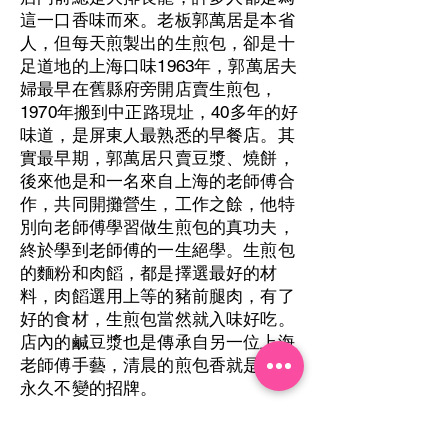
這一口香味而來。老板郭萬居是本省
人，但每天煎製出的生煎包，卻是十
足道地的上海口味1963年，郭萬居夫
婦最早在舊縣府旁開店賣生煎包，
1970年搬到中正路現址，40多年的好
味道，是屏東人最熟悉的早餐店。其
實最早期，郭萬居只賣豆漿、燒餅，
後來他是和一名來自上海的老師傅合
作，共同開攤營生，工作之餘，他特
別向老師傅學習做生煎包的真功夫，
終於學到老師傅的一生絕學。生煎包
的麵粉和肉饀，都是擇選最好的材
料，肉饀選用上等的豬前腿肉，有了
好的食材，生煎包當然就入味好吃。
店內的鹹豆漿也是傳承自另一位上海
老師傅手藝，清晨的煎包香就是店家
永久不變的招牌。