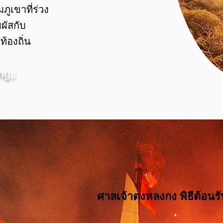
ูเขาที่ร่วง
มผัสกับ
้องถิ่น
eng」
ศาลเจ้าตงหลงกง พิธีต้อนรับเจ