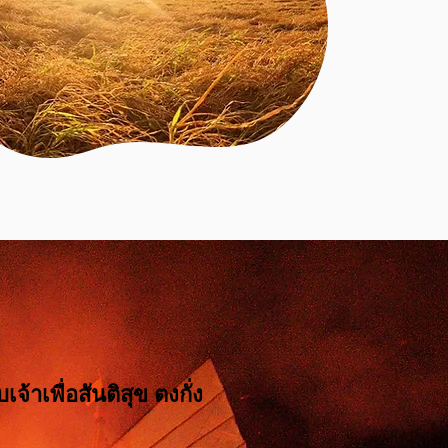
้าเพื่อสันติสุข ตงกั่ง