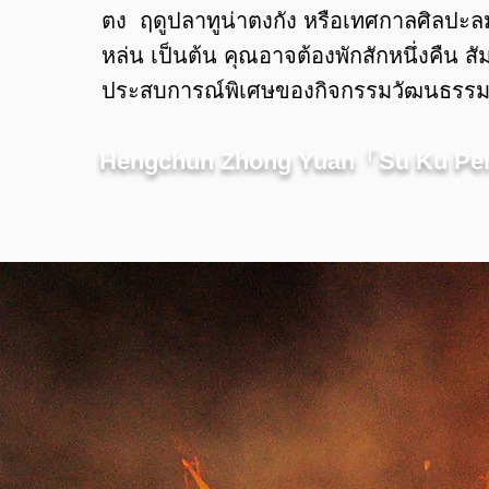
ตง ฤดูปลาทูน่าตงกัง หรือเทศกาลศิลปะลมภ
หล่น เป็นต้น คุณอาจต้องพักสักหนึ่งคืน สั
ประสบการณ์พิเศษของกิจกรรมวัฒนธรรมท
Hengchun Zhong Yuan「Su Ku P