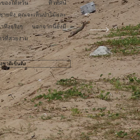
้สุดของไต้หวัน ทิวทัศน์
ชายฝั่ง คุณจะเห็นป่าไม้และ
าทึ่งจริงๆ นอกจากนี้ยังมี
วที่สวยงาม
ชาติเขิ่นติง