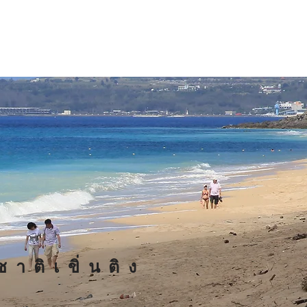
าติเขิ่นติง