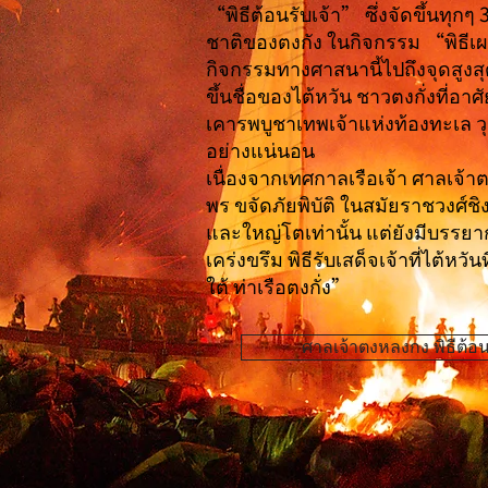
“พิธีต้อนรับเจ้า” ซึ่งจัดขึ้นทุกๆ
ชาติของตงกัง ในกิจกรรม “พิธีเ
กิจกรรมทางศาสนานี้ไปถึงจุดสูงส
ขึ้นชื่อของไต้หวัน ชาวตงกั่งที่อาศ
เคารพบูชาเทพเจ้าแห่งท้องทะเล ว
อย่างแน่นอน
เนื่องจากเทศกาลเรือเจ้า ศาลเจ้
พร ขจัดภัยพิบัติ ในสมัยราชวงศ์ชิง
และใหญ่โตเท่านั้น แต่ยังมีบรรย
เคร่งขรึม พิธีรับเสด็จเจ้าที่ไต้หวันท
ใต้ ท่าเรือตงกั่ง”
ศาลเจ้าตงหลงกง พิธีต้อนรับ