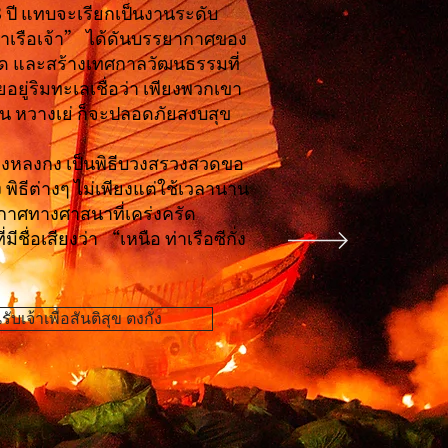
 3 ปี แทบจะเรียกเป็นงานระดับ
ผาเรือเจ้า” ได้ดันบรรยากาศของ
ุด และสร้างเทศกาลวัฒนธรรมที่
ัยอยู่ริมทะเลเชื่อว่า เพียงพวกเขา
ุน หวางเย่ ก็จะปลอดภัยสงบสุข
าตงหลงกง เป็นพิธีบวงสรวงสวดขอ
 พิธีต่างๆ ไม่เพียงแต่ใช้เวลานาน
ากาศทางศาสนาที่เคร่งครัด
ี่มีชื่อเสียงว่า “เหนือ ท่าเรือซีกั่ง
เจ้าเพื่อสันติสุข ตงกั่ง