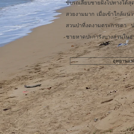
ขับรถเลียบชายฝั่งไปทางใต
สวยงามมาก เมื่อเข้าใกล้แนว
สวนป่าที่งดงามตระการตา น่
ชายหาดปะการังบางส่วนในอ่า
อุทยานแห่ง