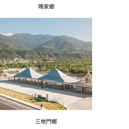
瑪家鄉
三地門鄉