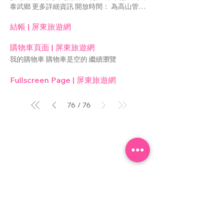
名 , 街道、城市、州 郵遞區號、國家 City, NY
泰武鄉 更多詳細資訊 開放時間： 為高山管制
並蒙玉敕「東福殿」，從此香火鼎盛，下角頭
Zip, Country 電話號碼 3-5 Business Days 帳
區，相關資訊洽屏東縣警察局 北大武山位在
(東港早期開發七角頭之一)人興丁旺，漁業盈
單地址 顧客姓名 , 街道、城市、州 郵遞區
屏東縣與台東縣的交界處，隸屬中央山脈最南
結帳 | 屏東旅遊網
豐，由於城隍爺之威靈，佑境康寧，有求必
號、國家 , , 電話號碼 繼續瀏覽
端的主要山脊，海拔約3,090公尺，能同時眺
應，信眾恭尊為「境主公」，稱東福殿為「境
望台灣海峽、巴士海峽及太平洋，也是南台灣
主公廟」。每三年一科迎王祭典時，東福殿會
購物車頁面 | 屏東旅遊網
唯一超過3,000公尺以上的山峰，素有「南台
由年輕鑾生裝扮二十四司及七爺八爺協同城隍
我的購物車 購物車是空的 繼續瀏覽
灣屏障」和「屏東的母親」之雅稱。而在魯凱
爺出巡延續至今，祈求保境安民。 < 回鄉鎮
族與排灣族的傳統信仰裡，大武山是祖先靈魂
介紹 陪你暢遊屏東 Copyright © 2024
Fullscreen Page | 屏東旅遊網
居住的地方，因此將它奉為聖山。 北大武山
Pingtung County Government All Rights
的山形巍峨壯麗、峭壁絕立陡直，在地理學上
Reserved 屏東縣政府 版權所有 地址：
屬於地壘地形，被列為台灣五嶽之一，由於山
90001屏東市自由路527號 電話：08-
76
76
/
區環境自然原始，因此提供各種植物資源及野
7320415 傳真：08-7327445 服務時間：週
生動物一個良好的棲息地。以植物林相來說，
一至週五 08:00~12:00 13:30~17:30
從熱帶的闊葉林到接近陵線的大武祠附近，已
變為寒帶的針葉林，也是台灣目前僅存最大的
「原始林帶」。 北大武山沿途的鳥況也極為
豐富，在佳平公路到新泰武之間，常見鳥類如
小彎嘴畫眉、繡眼畫眉、台灣畫眉、黑枕藍
鶲、朱鸝、頭烏線、山紅頭等；而從新泰武部
屏東旅遊網
落到登山口之間，則有紅山椒、小捲尾雀、白
縣府地址：90001屏東市自由路527號
耳畫、竹雞、大冠鷲、老鷹、鳳頭蒼鷹等鳥
聯絡電話：(08)-732-0415
類。若要賞鳥，可由登山口經海拔2,200公尺
服務時間：週一至週五08:30-12:00,13:00-17:00
處的檜谷山莊抵達北大武山頂三角點，像冠羽