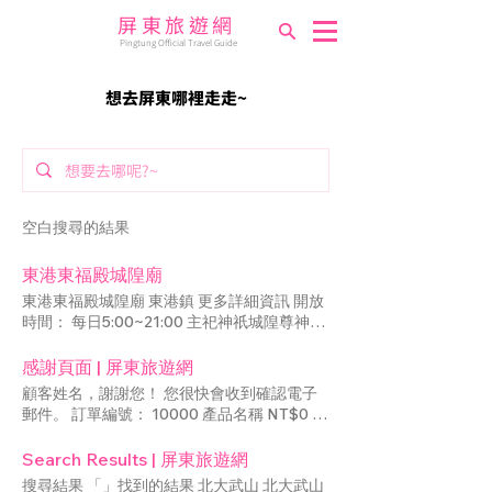
屏東旅遊網
Pingtung Official Travel Guide
​想去屏東哪裡走走~
空白搜尋的結果
東港東福殿城隍廟
東港東福殿城隍廟 東港鎮 更多詳細資訊 開放
時間： 每日5:00~21:00 主祀神祇城隍尊神，
具歷代地方老宿輩相傳，於清嘉慶十九年甲戍
年間(西元1814年)，境內一商賈沽市於萬年
感謝頁面 | 屏東旅遊網
州(今之鳳山，當時縣署)，機緣中獲自鳳山城
顧客姓名，謝謝您！ 您很快會收到確認電子
隍廟香火，攜返家中朝暮膜拜禱祝，而得城隍
郵件。 訂單編號： 10000 產品名稱 NT$0 產
爺之靈感，並降乩示機、奉旨鎮基東津境主，
品選項 1 產品選項 2 產品選項 3 數量： 1 備註
轄領二十四司爺等神尊，燮理陰陽兩界人丁、
顧客備註會在此處顯示。 小計 NT$0 送貨 免
Search Results | 屏東旅遊網
功過、賞善、罰惡等之職。於此才恭彫乙城隍
費 稅金 NT$10 總計 NT$10 送貨地址 顧客姓
搜尋結果 「」找到的結果 北大武山 北大武山
爺小金尊供奉拜祀...廟始完成則以簡式小廟，